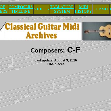
 OF
COMPOSERS
TABLATURE
MIDI
VIDEOS
SUBMIT
ERS
TIMELINE
SYSTEM
HISTORY
C-F
Composers:
Last update: August 9, 2026
1164 pieces