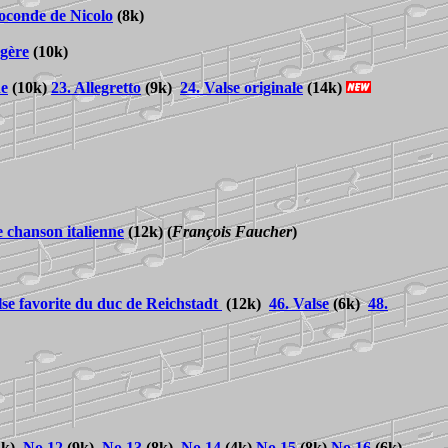
oconde de Nicolo
(8k
)
ngère
(10k)
ne
(10k)
23. Allegretto
(9k)
24. Valse originale
(14k)
e chanson italienne
(12k)
(
François Faucher
)
lse favorite du duc de Reichstadt
(12k
)
46. Valse
(6k)
48.
3k)
No.12
(9k)
No.13
(8k)
No.14
(4k)
No.15
(8k)
No.16
(6k)