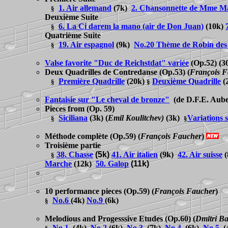
1. Air allemand
(7k)
2. Chansonnette de Mme M
§
Deuxième Suite
6. La Ci darem la mano (air de Don Juan)
(10k)
§
Quatrième Suite
19. Air espagnol
(9k)
No.20 Thème de Robin des
§
Valse favorite "Duc de Reichstdat" variée
(Op.52) (3
Deux Quadrilles de Contredanse
(Op.53)
(
François F
Première Quadrille
(20k)
Deuxième Quadrille
(
§
§
Fantaisie sur "Le cheval de bronze"
(de D.F.E. Aube
Pieces from
(Op. 59)
Siciliana
(3k)
(
Emil Koulitchev
)
(3k)
Variations 
§
§
Méthode complète
(Op.59)
(
François Faucher
)
T
roisième partie
38. Chasse
(5k)
41. Air italien
(9k)
42. Air suisse
(
§
Marche
(12k)
50. Galop
(11k)
10 performance pieces
(Op.59)
(
François Faucher
)
No.
6
(
4k
)
No.
9
(6k)
§
Melodious and Progesssive Etudes
(Op.60)
(
Dmitri B
No.1
(4k)
No.2
(6k)
No.3
(7k)
No.4
(6k)
No.5
(