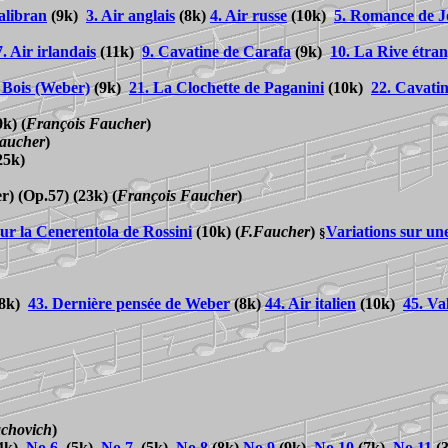
alibran
(9k)
3. Air anglais
(8k)
4. Air russe
(10k
)
5. Romance de J
7. Air irlandais
(11k)
9. Cavatine de Carafa
(9k)
10. La Rive étra
 Bois (Weber)
(9k)
21. La Clochette de Paganini
(10k
)
22. Cavati
0k)
(
François Faucher
)
aucher
)
25k)
r) (Op.57) (23k)
(
François Faucher
)
sur la Cenerentola de Rossini
(10k)
(
F.Faucher
)
Variations sur un
§
8k)
43. Dernière pensée de Weber
(8k)
44. Air italien
(10k
)
45. Va
achovich
)
4k)
No.6
(5k)
No.7
(5k)
No.8
(8k)
No.9
(9k)
No.10
(7k)
No.11
(