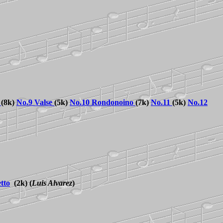
(8k)
No.
9 Valse
(5k)
No.
10 Rondonoino
(7k)
No.
11
(5k)
No.
12
tto
(2k)
(
Luis Alvarez
)