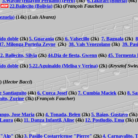
)
5.Wayno (Huayno Peruano) (Peru)
(5k)
6.Takirari (Bolivia)
(6k
)
22.Bailecito (Bolivia)
(5k)
(
François Faucher)
ezuela)
(14k)
(
Luis Alvarez)
ido doble
(2k)
5. Guarania
(2k)
6. Valsecillo
(2k)
7. Baguala
(2k)
8
37. Milonga Porteña Zeyne
(2k)
38. Vals Venezolano
(3k)
39. Pas
2. Bailecito, Silvia
(2k)
44.Dia de fiesta, Gwenn
(6k)
45. Tormenta 
ido doble
(2k)
5.
22.Aguinaldo (Melisa y Verina)
(2k)
(
Krysztof Swie
k)
(
Hector Bacci
)
 Santiaguito
(4k)
6. Cueca Josef
(3k)
7. Cumbia Maciek
(2k)
8. S
nito, Zurine
(3k)
(
François Faucher
)
ango, Jose Maria
(2k)
4. Tonada, Belen
(2k)
5. Baiao, Gustavo
(5k
, Laura
(4k)
11. Danza Infantil, Aline
(4k)
12. Postludio, Ema
(3k)
(
o "Alp"
(3k)
3. Pasillo Costarricense "Pierre"
(2k)
4. Carnavalito, 