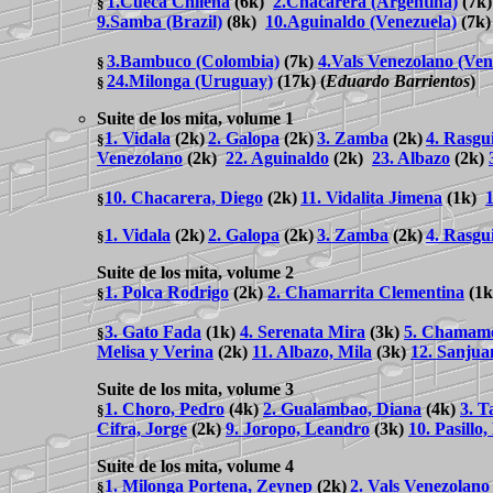
1.Cueca Chilena
(6k)
2.Chacarera (Argentina)
(7k
§
9.Samba (Brazil)
(8k)
10.Aguinaldo (Venezuela)
(7k
3.Bambuco (Colombia)
(7k)
4.Vals Venezolano (Ven
§
24.Milonga (Uruguay)
(17k)
(
Eduardo Barrientos
)
§
Suite de los mita, volume 1
1. Vidala
(2k)
2. Galopa
(2k)
3. Zamba
(2k)
4. Rasgu
§
Venezolano
(2k)
22. Aguinaldo
(2k)
23. Albazo
(2k)
10. Chacarera, Diego
(2k)
11. Vidalita Jimena
(1k)
1
§
1. Vidala
(2k)
2. Galopa
(2k)
3. Zamba
(2k)
4. Rasgu
§
Suite de los mita, volume 2
1. Polca Rodrigo
(2k)
2. Chamarrita Clementina
(1
§
3. Gato Fada
(1k)
4. Serenata Mira
(3k)
5. Chamame
§
Melisa y Verina
(2k)
11. Albazo, Mila
(3k)
12. Sanjua
Suite de los mita, volume 3
1. Choro, Pedro
(4k)
2. Gualambao, Diana
(4k)
3. T
§
Cifra, Jorge
(2k)
9. Joropo, Leandro
(3k)
10. Pasillo
Suite de los mita, volume 4
1. Milonga Portena, Zeynep
(2k)
2. Vals Venezolan
§