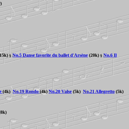
r
)
15k)
No.5 Danse favorite du ballet d'Arsène
(20k)
No.6 Il
§
§
e
(4k)
No.
19 Rondo
(4k)
No.20 Valse
(5k)
No.21 Allegretto
(5k)
8k)