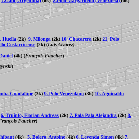
)
7.Gato (Argentina)
(6k)
8.Polo Margariteño (Venezuela)
(6k)
. Huella
(2k)
9. Milonga
(2k)
10. Chacarera
(2k)
21. Polo
illo Costarricense
(2k)
(
Luis Alvarez)
Daniel
(4k)
(
François Faucher
)
zynski
)
amba Guadalupe
(3k)
9. Polo Venezolano
(3k)
10. Aguinaldo
)
6. Truinfo, Florian Andreas
(2k)
7. Pala Pala Alejandra
(2k)
8.
François Faucher
)
Thibaut
(4k)
5. Bolero, Antoine
(4k)
6. Leyenda Simon
(4k)
7.