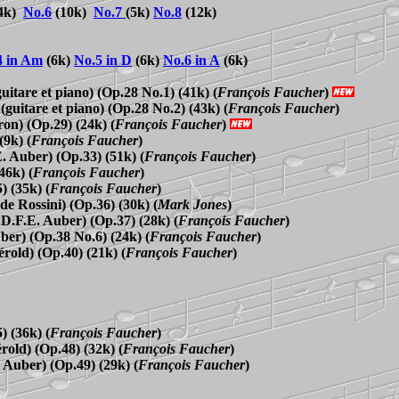
4k)
No.6
(10k)
No.
7
(5k)
No.8
(12k)
4 in Am
(6k)
No.5 in D
(6k)
No.6 in A
(6k)
guitare et piano) (Op.28 No.1) (41k)
(
François Faucher
)
(guitare et piano) (Op.28 No.2) (43k)
(
François Faucher
)
ron)
(Op.29) (24k)
(
François Faucher
)
(9k)
(
François Faucher
)
E. Auber)
(Op.33) (51k)
(
François Faucher
)
(46k)
(
François Faucher
)
) (35k)
(
François Faucher
)
(de Rossini)
(Op.36) (30k)
(
Mark Jones
)
 D.F.E. Auber)
(Op.37) (28k)
(
François Faucher
)
ber) (Op.38 No.6) (24k)
(
François Faucher
)
érold)
(
Op.40
)
(21k)
(
François Faucher
)
) (36k)
(
François Faucher
)
érold)
(Op.48) (32k)
(
François Faucher
)
. Auber)
(Op.49) (29k)
(
François Faucher
)