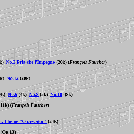
5k)
No.3 Pria che l'Impegno
(20k)
(
François Faucher
)
4k)
No.
12
(20k)
7k)
No.6
(4k)
No.8
(5k)
No.10
(8k)
 (11k)
(
François Faucher
)
3. Thème "O pescator"
(21k)
(Op.13)