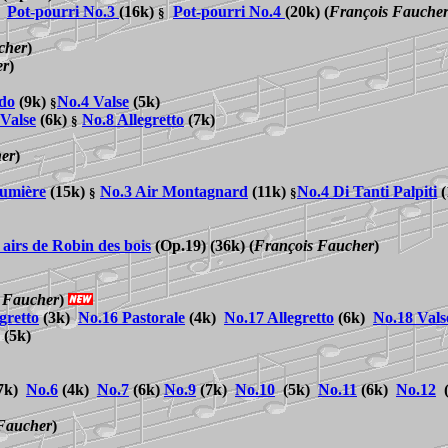
Pot-pourri No.3
(16k)
Pot-pourri No.
4
(20k)
(
François Fauche
§
cher
)
er
)
do
(9k)
No.4 Valse
(5k)
§
Valse
(6k)
No.8 Allegretto
(7k)
§
er
)
Lumière
(15k)
No.3 Air Montagnard
(11k)
No.4 Di Tanti Palpiti
(
§
§
 airs de Robin des bois
(Op.19) (36k)
(
François Faucher
)
 Faucher
)
gretto
(3k)
No.16 Pastorale
(4k)
No.17 Allegretto
(6k)
No.
18 Vals
(5k)
7k)
No.6
(4k)
No.
7
(6k)
No.9
(7k)
No.10
(5k)
No.11
(6k)
No.12
(
Faucher
)