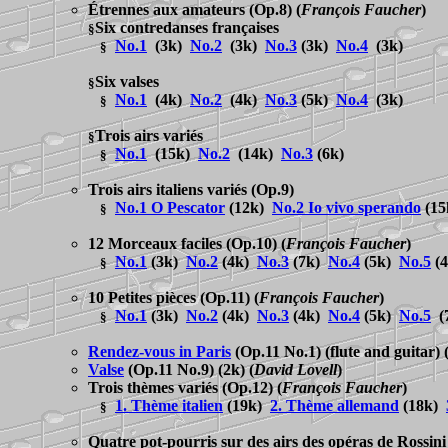
Étrennes aux amateurs
(Op.8)
(
François Faucher
)
Six contredanses françaises
§
No.1
(3k)
No.2
(3k)
No.3
(3k)
No.4
(3k)
§
Six valses
§
No.1
(4k)
No.2
(4k)
No.3
(5k)
No.4
(3k)
§
Trois airs
variés
§
No.1
(15k)
No.2
(14k)
No.3
(6k)
§
Trois airs italiens
variés
(Op.9)
No.1 O Pescator
(12k)
No.2 Io vivo sperando
(1
§
12 Morceaux faciles
(Op.10)
(
François Faucher
)
No.1
(3k)
No.2
(4k)
No.3
(7k)
No.4
(5k)
No.5
(
§
10 Petites pièces
(Op.11)
(
François Faucher
)
No.1
(3k)
No.2
(4k)
No.3
(4k)
No.4
(5k)
No.5
(
§
Rendez-vous in Paris
(Op.11 No.1) (flute and guitar)
Valse
(Op.11 No.9) (2k)
(
David Lovell
)
Trois thèmes variés
(Op.12)
(
François Faucher
)
1. Thème italien
(19k)
2. Thème allemand
(18k)
§
Quatre pot-pourris sur des airs des opéras de Rossini