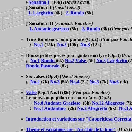
Sonatina I
(10k)
(David Lovell)
§
Sonatina II
(David Lovell)
§
1. Larghetto
(4k)
2. Rondo
(5k)
Sonatina III
(
François Faucher)
§
1. Andante grazioso
(5k)
2. Rondo
(8k)
(
François 
Trois Rondeaux pour guitare
(Op.2)
(
François Fauch
No.
1
(15k)
No.2
(10k)
No.3
(12k)
§
Douze petites pièces pour guitare ou lyre
(Op.3)
(
Fran
No.1
Rondo
(6k)
No.2
Valse
(5k)
No.3
Larghetto
(
§
Rondo Pastorale
(8k)
Six valses
(Op.4)
(
David Hoover
)
No.2
(7k)
No.3
(5k)
No.4
(7k)
No.5
(7k)
No.6
(9k)
§
Valse
(Op.4 No.1) (8k)
(
François Faucher
)
Le nouveau papillon ou choix d'airs
(Op.5)
No.8 Andante Grazioso
(6k)
No.12 Allegretto
(7k
§
No.1 Andantino
(2k)
No.2 Allegretto
(6k)
No.3 A
§
Introduction et variations sur "Cappriciosa Corretta
Thème et variations sur "Au clair de la lune"
(Op.7) 