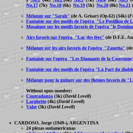
§
No.17
(7k)
No.18
(6k)
No.19
(5k)
No.20
(8k)
No.21
Mélange sur "Sarah"
(de A. Grisar) (Op.62) (34k)
(
F
Fantaisie sur des motifs de l'opéra "Le Postillon d
Mosaïque sur les motifs favoris de l'opéra "le Domin
Airs favoris sur l'opéra "Lac des fées"
(
de D.F.E. Au
Mélange sur les airs favoris de l'opéra "Zanetta"
(
de
Fantaisie sur l'opéra "Les Diamants de la Couronne
Fantaisie sur des motifs de l'opéra "La Part du diabl
Mélange pour la guitare sur des thèmes favoris de "
Without opus number:
Contradanza
(3k)
(
David Lovell
)
Larghetto
(4k)
(
David Lovell
)
Valse
(3k)
(
David Lovell
)
CARDOSO
, Jorge (1949-), ARGENTINA
24 piezas sudamericanas