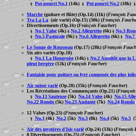
Pot-pourri No.1
(14k)
Pot-pourri No.2
(18k)
§
§
§
Marche
(guitare et flûte) (Op.14) (11k)
(
François Fau
Tra La La
(air varié) (Op.15) (30k)
(
François Fauch
Divertissements
(Op.16)
(
François Faucher
)
No.1 Valse
(4k)
No.2 Allegretto
(6k)
No.3 Ron
§
§
§
No.5 Pastorale
(9k)
No.6 Allegretto
(6k)
No.7 
§
§
§
Le Songe de Rousseau
(Op.17) (28k)
(
François Fauch
Six airs
variés
(Op.18)
No.1 La Hongroise
(14k)
No.2 Aussitôt que la 
§
§
pleut bergère
(12k)
(
François Faucher
)
Fantaisie pour guitare ou lyre composée des plus jolis
Air suisse varié
(Op.20) (35k)
(
François Faucher
)
Les Récréations des Commençants
(Op.21)
(
François
No.13 Sauteuse
(5k)
No.14 Valse
(4k)
No.15 Alle
§
No.
22 Rondo
(5k)
No.23 Andante
(7k)
No.24 Rondo
12 Valses
(Op.23)
(
François Faucher
)
No.1
(4k)
No.2
(5k)
No.3
(8k)
No.4
(5k)
No.5
(
§
Air des mystères d'Isis varié
(Op.24) (33k)
(
François 
8 Divertissements
(Op.25)
(
François Faucher
)