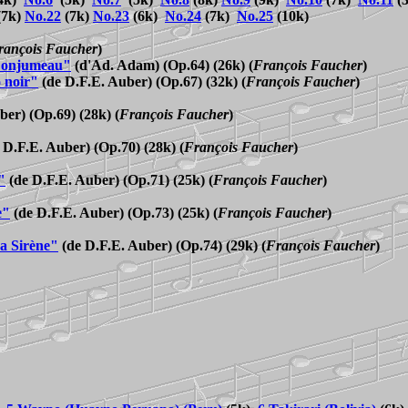
(7k)
No.22
(7k)
No.23
(6k)
No.24
(7k)
No.25
(10k)
rançois Faucher
)
e Lonjumeau"
(
d'Ad. Adam) (
Op.64) (26k)
(
François Faucher
)
o noir"
(de D.F.E. Auber) (Op.67) (32k)
(
François Faucher
)
ber) (
Op.69) (28k)
(
François Faucher
)
 D.F.E. Auber) (
Op.70) (28k)
(
François Faucher
)
"
(
de D.F.E. Auber) (
Op.71) (25k)
(
François Faucher
)
e"
(
de D.F.E. Auber) (
Op.73) (25k)
(
François Faucher
)
La Sirène"
(
de D.F.E. Auber) (
Op.74) (29k)
(
François Faucher
)