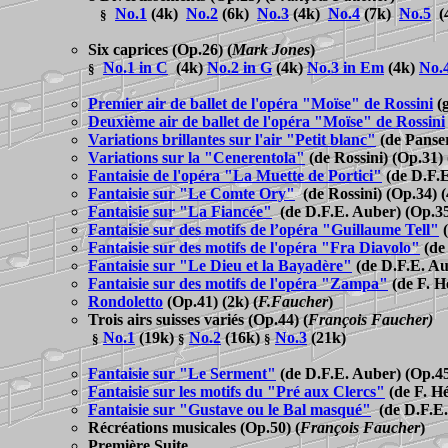
No.1
(4k)
No.2
(6k)
No.3
(4k)
No.4
(7k)
No.5
(
§
Six caprices
(Op.26)
(
Mark Jones
)
No.1 in C
(4k)
No.2 in G
(4k)
No.3 in Em
(4k)
No.
§
Premier air de ballet de l'opéra "Moïse" de Rossini
(
Deuxième air de ballet de l'opéra "Moïse" de Rossini
Variations brillantes sur l'air "Petit blanc"
(de Panse
Variations sur la "Cenerentola"
(de Rossini)
(Op.31) 
Fantaisie de l'opéra "La Muette de Portici"
(de D.F.
Fantaisie sur "Le Comte Ory"
(de Rossini) (Op.34) 
Fantaisie sur "La Fiancée"
(de D.F.E. Auber) (Op.35
Fantaisie sur des motifs de l’opéra "Guillaume Tell"
Fantaisie sur des motifs de l'opéra "Fra Diavolo"
(de
Fantaisie sur "Le Dieu et la Bayadère"
(de D.F.E. Au
Fantaisie sur des motifs de l'opéra "Zampa"
(de F. H
Rondoletto
(Op.41) (2k)
(
F.Faucher
)
Trois airs suisses variés
(Op.44)
(
François Faucher)
No.1
(19k)
No.2
(16k)
No.3
(21k)
§
§
§
Fantaisie sur "Le Serment"
(de D.F.E. Auber) (Op.45
Fantaisie sur les motifs du "Pré aux Clercs"
(de F. H
Fantaisie sur "Gustave ou le Bal masqué"
(de D.F.E
Récréation
s music
ales
(Op.50)
(
François Faucher
)
Première Suite